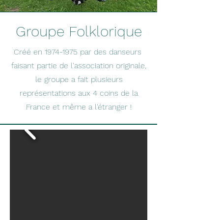
Groupe Folklorique
Créé en
1974-1975
par des danseurs
faisant partie de l'association originale,
le groupe a fait plusieurs
représentations aux 4 coins de la
France et même a l'étranger !